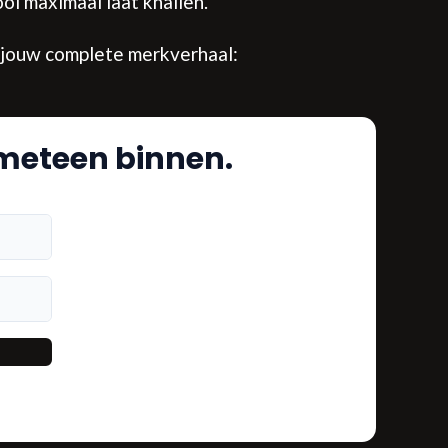
ol maximaal laat knallen.
ft jouw complete merkverhaal:
m meteen binnen.