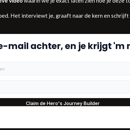
ieve video
waarin we je exact laten zien hoe je deze to
goed. Het interviewt je, graaft naar de kern en schrij
-mail achter, en je krijgt '
am
Claim de Hero's Journey Builder