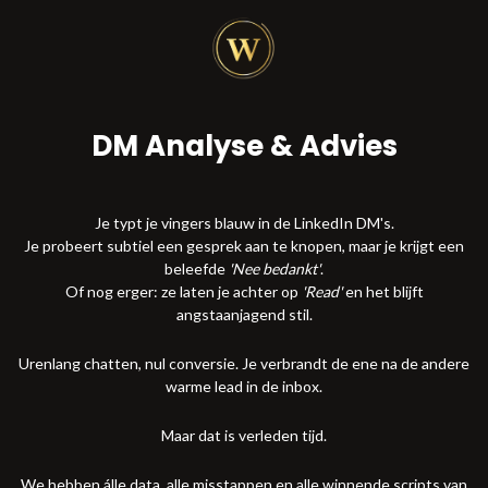
DM Analyse & Advies
Je typt je vingers blauw in de LinkedIn DM's.
Je probeert subtiel een gesprek aan te knopen, maar je krijgt een
beleefde
'Nee bedankt'
.
Of nog erger: ze laten je achter op
'Read'
en het blijft
angstaanjagend stil.
Urenlang chatten, nul conversie. Je verbrandt de ene na de andere
warme lead in de inbox.
Maar dat is verleden tijd.
We hebben álle data, alle misstappen en alle winnende scripts van