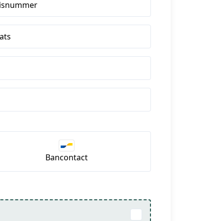
isnummer
ats
Bancontact