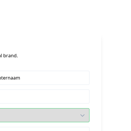
l brand.
hternaam