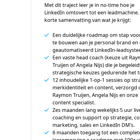
Met dit traject leer je in no-time hoe je
LinkedIn omtovert tot een leadmachine.
korte samenvatting van wat je krijgt:
Een duidelijke roadmap om stap voo
te bouwen aan je personal brand en
geautomatiseerd LinkedIn-leadsyste
Een vaste head coach (keuze uit Ra
Truijen of Angela Nijs) die je begeleidt
strategische keuzes gedurende het tr
12 inhoudelijke 1-op-1 sessies op str
merkidentiteit en content, verzorgd
Raymon Truijen, Angela Nijs en onze
content specialist.
Zes maanden lang wekelijks 5 uur liv
coaching en support op strategie, co
marketing, sales en LinkedIn DM’s.
6 maanden toegang tot een complet
leeromgeving + roadmap met 100+ vi