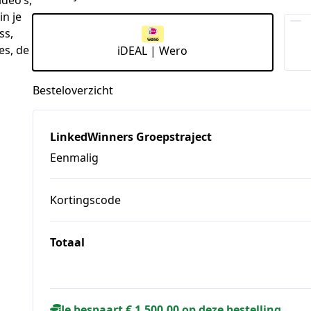
n je
ss,
es, de
iDEAL | Wero
Besteloverzicht
LinkedWinners Groepstraject
Eenmalig
Kortingscode
Totaal
Je bespaart € 1.500,00 op deze bestelling