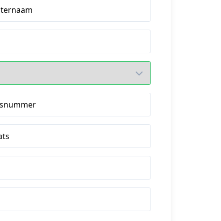
hternaam
isnummer
ats