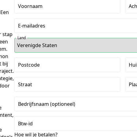
Voornaam
Ac
 Een
E-mailadres
r stap
Land
 een
em.
ymon
 bij
Postcode
Hu
aject.
ategie,
Straat
Pla
 door
Bedrijfsnaam (optioneel)
e
ntent,
Btw-id
e
Hoe wil je betalen?
deo’s,