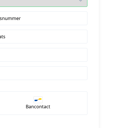
isnummer
ats
Bancontact