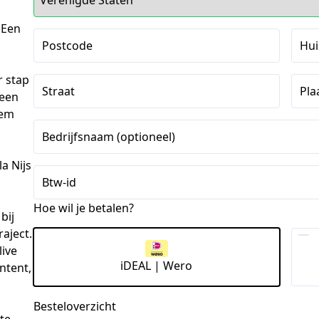
 Een
Postcode
Hu
r stap
Straat
Pla
 een
eem
Bedrijfsnaam (optioneel)
a Nijs
Btw-id
Hoe wil je betalen?
bij
aject.
live
iDEAL | Wero
ntent,
Besteloverzicht
te