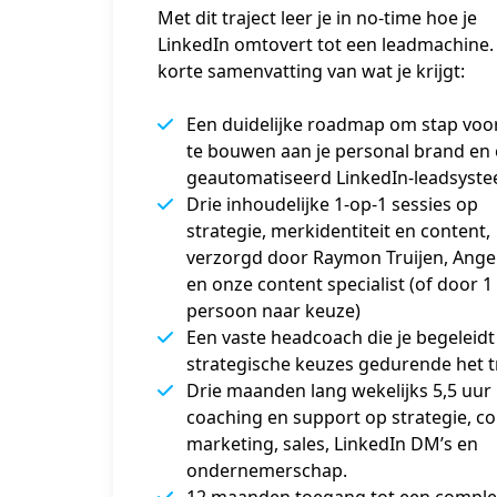
Met dit traject leer je in no-time hoe je
LinkedIn omtovert tot een leadmachine.
korte samenvatting van wat je krijgt:
Een duidelijke roadmap om stap voo
te bouwen aan je personal brand en
geautomatiseerd LinkedIn-leadsyst
Drie inhoudelijke 1-op-1 sessies op
strategie, merkidentiteit en content,
verzorgd door Raymon Truijen, Angel
en onze content specialist (of door 1
persoon naar keuze)
Een vaste headcoach die je begeleidt 
strategische keuzes gedurende het tr
Drie maanden lang wekelijks 5,5 uur 
coaching en support op strategie, co
marketing, sales, LinkedIn DM’s en
ondernemerschap.
12 maanden toegang tot een comple